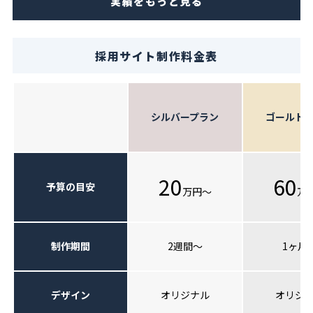
実績をもっと見る
採用サイト制作料金表
シルバープラン
ゴールド
20
60
予算の目安
万円〜
万
制作期間
2週間〜
1ヶ月
デザイン
オリジナル
オリジ